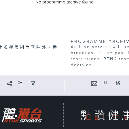
No programme archive found
PROGRAMME ARCHI
Archive service will b
受版權限制內容除外。香
broadcast in the past 
restrictions. RTHK res
decision.
社 交
聯 絡