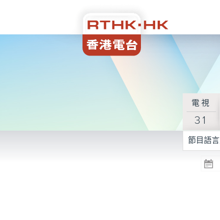
電視
31
節目語言