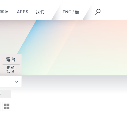
重溫
APPS
我們
ENG
/
簡
電台
普通
話台
尋