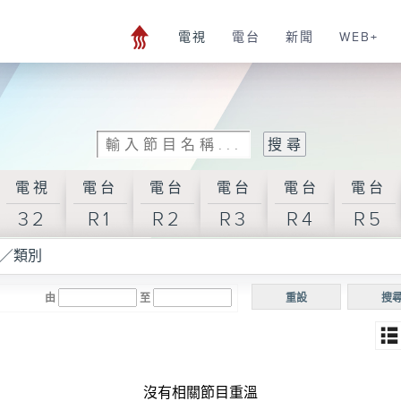
電視
電台
新聞
WEB+
電視
電台
電台
電台
電台
電台
32
R1
R2
R3
R4
R5
／類別
由
至
重設
搜
沒有相關節目重溫