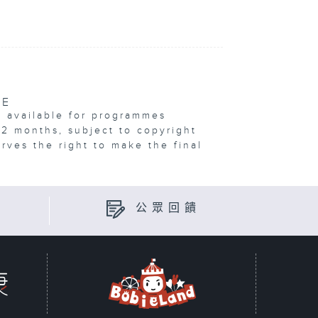
VE
e available for programmes
12 months, subject to copyright
erves the right to make the final
公眾回饋