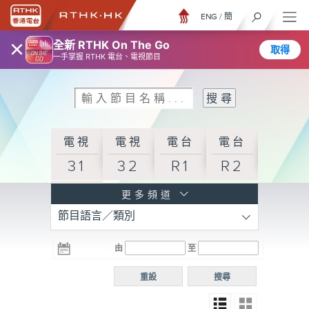
ENG
/
簡
×
全新 RTHK On The Go
取得
一手掌握 RTHK 電台、電視節目
電視
電視
電台
電台
31
32
R1
R2
電台
更多頻道
節目語言／類別
R3
電台
電台
電台
由
至
普通
R4
R5
話台
重設
搜尋