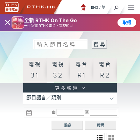
ENG
/
簡
×
全新 RTHK On The Go
取得
一手掌握 RTHK 電台、電視節目
電視
電視
電台
電台
31
32
R1
R2
電台
更多頻道
節目語言／類別
R3
電台
電台
電台
由
至
普通
R4
R5
話台
重設
搜尋