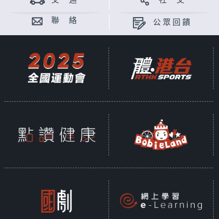
交 通
社 交
聯 絡
公眾回饋