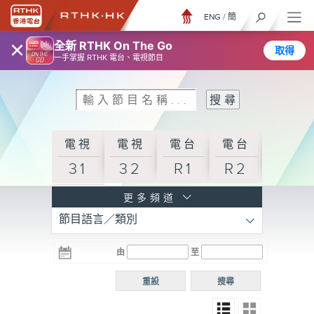
ENG
/
簡
×
全新 RTHK On The Go
取得
一手掌握 RTHK 電台、電視節目
電視
電視
電台
電台
31
32
R1
R2
電台
更多頻道
節目語言／類別
R3
電台
電台
電台
由
至
普通
R4
R5
話台
重設
搜尋