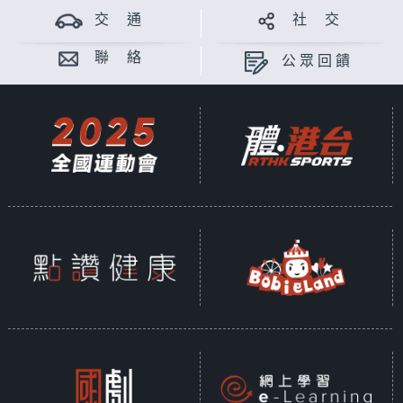
交 通
社 交
聯 絡
公眾回饋