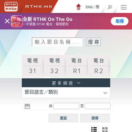
ENG
/
簡
×
全新 RTHK On The Go
取得
一手掌握 RTHK 電台、電視節目
電視
電視
電台
電台
31
32
R1
R2
電台
更多頻道
節目語言／類別
R3
電台
電台
電台
由
至
普通
R4
R5
話台
重設
搜尋