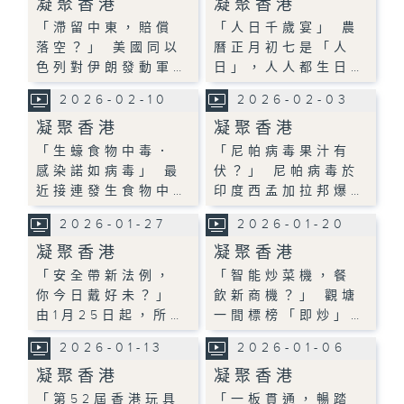
凝聚香港
凝聚香港
「滯留中東，賠償
「人日千歲宴」 農
落空？」 美國同以
曆正月初七是「人
色列對伊朗發動軍…
日」，人人都生日…
2026-02-10
2026-02-03
凝聚香港
凝聚香港
「生蠔食物中毒．
「尼帕病毒果汁有
感染諾如病毒」 最
伏？」 尼帕病毒於
近接連發生食物中…
印度西孟加拉邦爆…
2026-01-27
2026-01-20
凝聚香港
凝聚香港
「安全帶新法例，
「智能炒菜機，餐
你今日戴好未？」
飲新商機？」 觀塘
由1月25日起，所…
一間標榜「即炒」…
2026-01-13
2026-01-06
凝聚香港
凝聚香港
「第52屆香港玩具
「一板貫通，暢踏