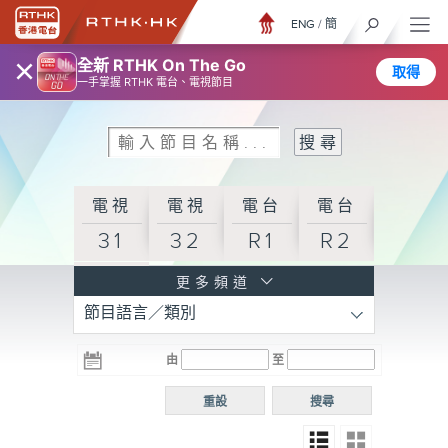
ENG
/
簡
×
全新 RTHK On The Go
取得
一手掌握 RTHK 電台、電視節目
電視
電視
電台
電台
31
32
R1
R2
電台
更多頻道
節目語言／類別
R3
電台
電台
電台
由
至
普通
R4
R5
話台
重設
搜尋