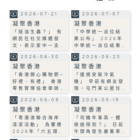
2026-07-21
2026-07-07
凝聚香港
凝聚香港
「豉油生蟲？」 有
「中學統一派位結
網民在社交媒體發
果公布」 2026年
文，表示家中一支…
中學統一派位結果…
2026-06-30
2026-06-23
凝聚香港
凝聚香港
「香港開心購物節–
「違規安裝冷氣
好禮．有禮」 香港
機」 早前有網友發
零售管理協會舉辦…
現，屯門某公屋住…
2026-06-09
2026-05-19
凝聚香港
凝聚香港
「粵港澳聯合海岸
「司機年事高，體
清潔活動」 為響應
檢過得到？」 日前
2026年「六五環…
牛頭角發生嚴重車…