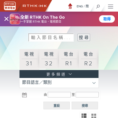
ENG
/
簡
×
全新 RTHK On The Go
取得
一手掌握 RTHK 電台、電視節目
電視
電視
電台
電台
31
32
R1
R2
電台
更多頻道
節目語言／類別
R3
電台
電台
電台
由
至
普通
R4
R5
話台
重設
搜尋