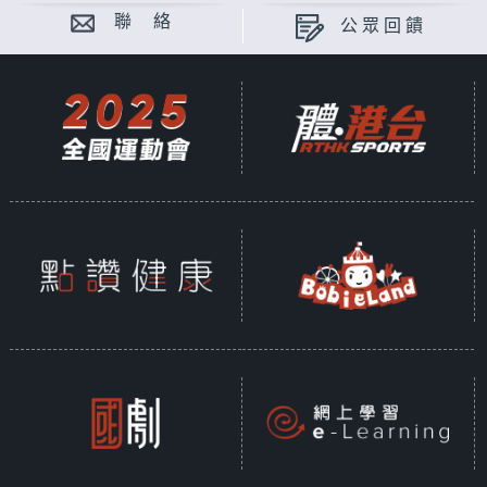
聯 絡
公眾回饋