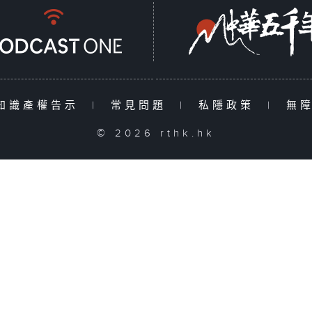
知識產權告示
|
常見問題
|
私隱政策
|
無
© 2026 rthk.hk