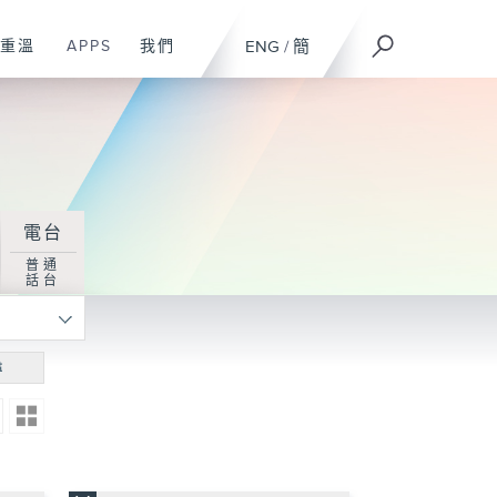
重溫
APPS
我們
ENG
/
簡
電台
普通
話台
尋