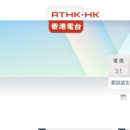
電視
31
節目語言