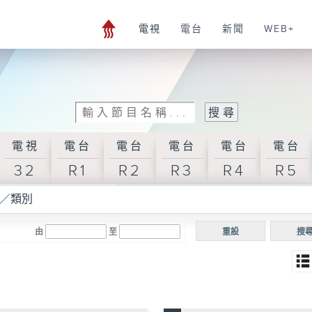
電視
電台
新聞
WEB+
電視
電台
電台
電台
電台
電台
32
R1
R2
R3
R4
R5
／類別
由
至
重設
搜