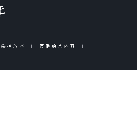
障礙播放器
|
其他語言內容
|