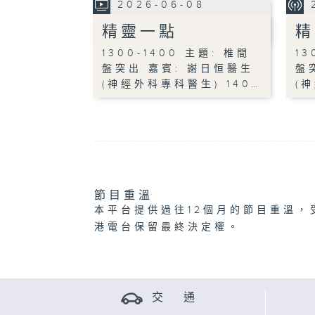
2026-06-08
精靈一點
精
1300-1400 主題: 椎間
13
盤突出 嘉賓: 謝日恒醫生
盤
(神經外科專科醫生) 140…
(
節目重溫
本平台提供過往12個月的節目重溫，
港電台保留最終決定權。
交 通