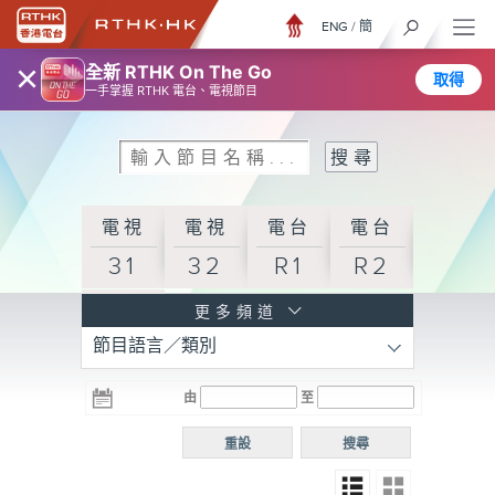
ENG
/
簡
×
全新 RTHK On The Go
取得
一手掌握 RTHK 電台、電視節目
電視
電視
電台
電台
31
32
R1
R2
電台
更多頻道
節目語言／類別
R3
電台
電台
電台
由
至
普通
R4
R5
話台
重設
搜尋