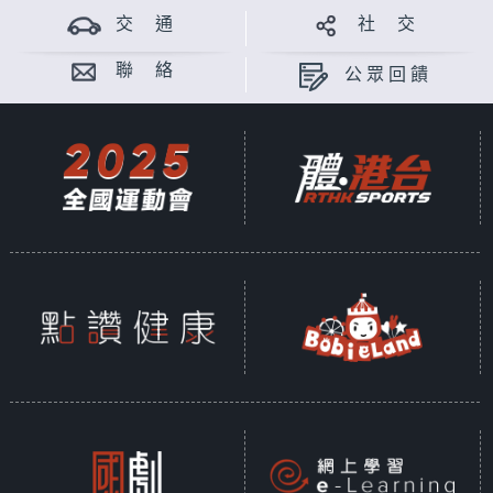
交 通
社 交
聯 絡
公眾回饋