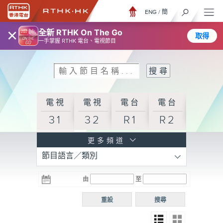
ENG
/
簡
×
全新 RTHK On The Go
取得
一手掌握 RTHK 電台、電視節目
電視
電視
電台
電台
31
32
R1
R2
電台
更多頻道
節目語言／類別
R3
電台
電台
電台
由
至
普通
R4
R5
話台
重設
搜尋