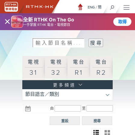
ENG
/
簡
×
全新 RTHK On The Go
取得
一手掌握 RTHK 電台、電視節目
電視
電視
電台
電台
31
32
R1
R2
電台
更多頻道
節目語言／類別
R3
電台
電台
電台
由
至
普通
R4
R5
話台
重設
搜尋