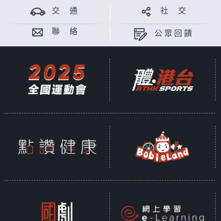
交 通
社 交
聯 絡
公眾回饋