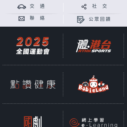
交 通
社 交
聯 絡
公眾回饋