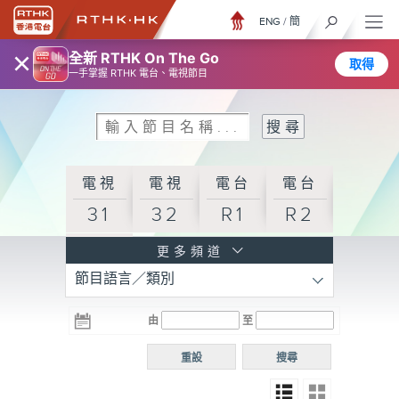
ENG
/
簡
×
全新 RTHK On The Go
取得
一手掌握 RTHK 電台、電視節目
電視
電視
電台
電台
31
32
R1
R2
電台
更多頻道
節目語言／類別
R3
電台
電台
電台
由
至
普通
R4
R5
話台
重設
搜尋