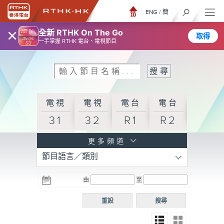
ENG
/
簡
×
全新 RTHK On The Go
取得
一手掌握 RTHK 電台、電視節目
電視
電視
電台
電台
31
32
R1
R2
電台
更多頻道
節目語言／類別
R3
電台
電台
電台
由
至
普通
R4
R5
話台
重設
搜尋