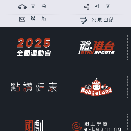
交 通
社 交
聯 絡
公眾回饋