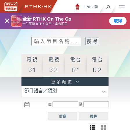
ENG
/
簡
×
全新 RTHK On The Go
取得
一手掌握 RTHK 電台、電視節目
電視
電視
電台
電台
31
32
R1
R2
電台
更多頻道
節目語言／類別
R3
電台
電台
電台
由
至
普通
R4
R5
話台
重設
搜尋