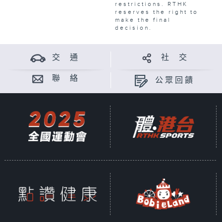
restrictions. RTHK
reserves the right to
make the final
decision.
交 通
社 交
聯 絡
公眾回饋