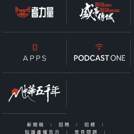
新聞稿
|
招聘
|
招標
|
知識產權告示
|
常見問題
|