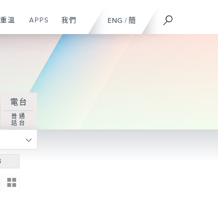
重溫
APPS
我們
ENG
/
簡
電台
普通
話台
尋