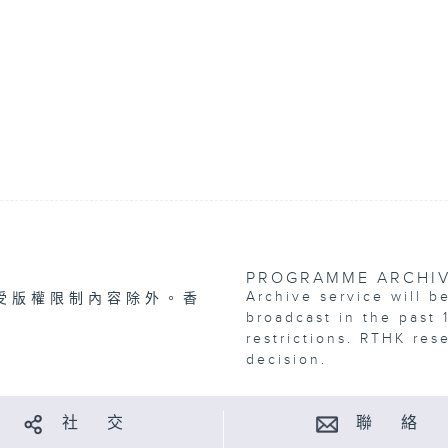
PROGRAMME ARCHI
Archive service will b
受版權限制內容除外。香
broadcast in the past 
restrictions. RTHK res
decision.
社 交
聯 絡