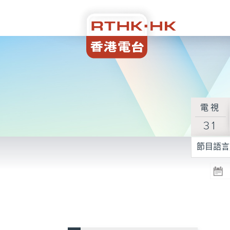
電視
31
節目語言