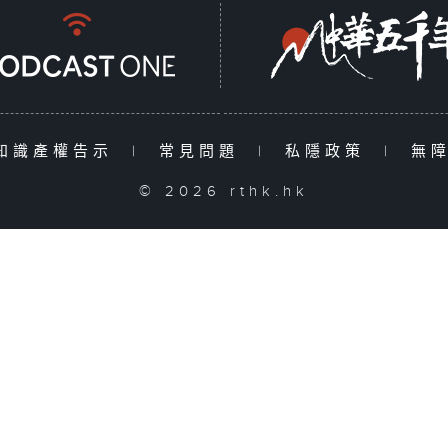
知識產權告示
|
常見問題
|
私隱政策
|
無
© 2026 rthk.hk