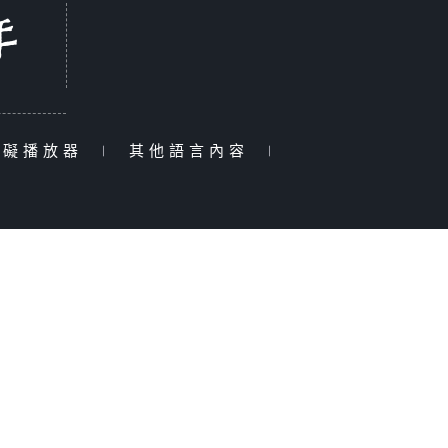
障礙播放器
|
其他語言內容
|