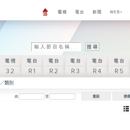
電視
電台
新聞
WEB+
電視
電台
電台
電台
電台
電台
32
R1
R2
R3
R4
R5
／類別
由
至
重設
搜