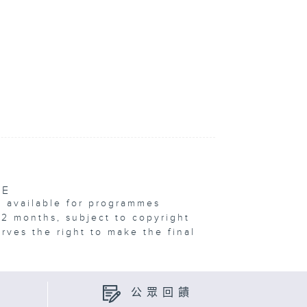
VE
e available for programmes
12 months, subject to copyright
erves the right to make the final
公眾回饋