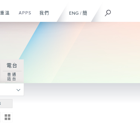
重溫
APPS
我們
ENG
/
簡
電台
普通
話台
尋