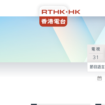
電視
31
節目語言