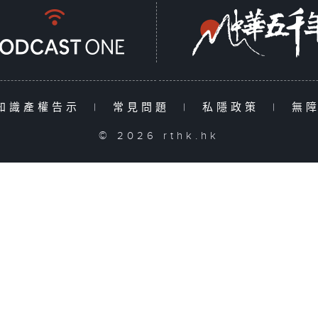
知識產權告示
|
常見問題
|
私隱政策
|
無
© 2026 rthk.hk