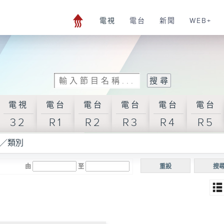
電視
電台
新聞
WEB+
電視
電台
電台
電台
電台
電台
32
R1
R2
R3
R4
R5
／類別
由
至
重設
搜