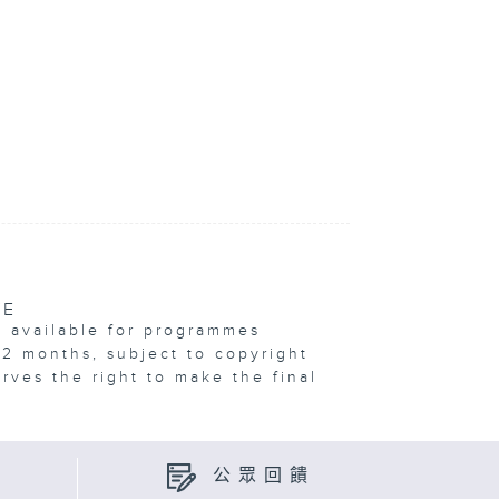
VE
e available for programmes
12 months, subject to copyright
erves the right to make the final
公眾回饋