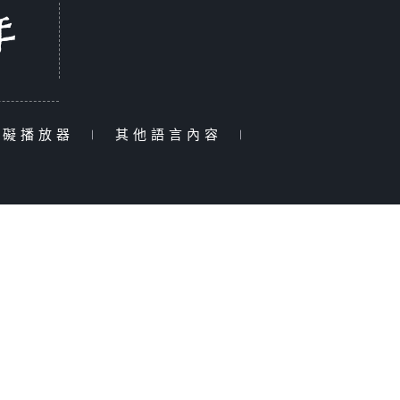
障礙播放器
|
其他語言內容
|