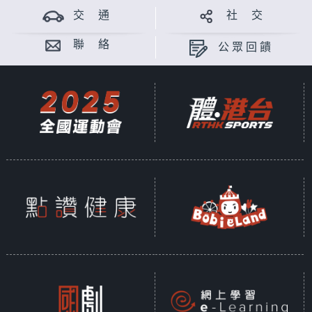
交 通
社 交
聯 絡
公眾回饋