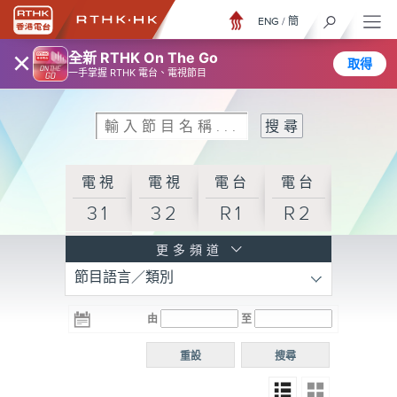
ENG
/
簡
×
全新 RTHK On The Go
取得
一手掌握 RTHK 電台、電視節目
電視
電視
電台
電台
31
32
R1
R2
電台
更多頻道
節目語言／類別
R3
電台
電台
電台
由
至
普通
R4
R5
話台
重設
搜尋