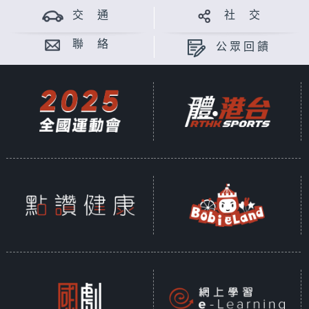
交 通
社 交
聯 絡
公眾回饋