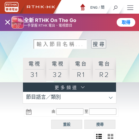
ENG
/
簡
×
全新 RTHK On The Go
取得
一手掌握 RTHK 電台、電視節目
電視
電視
電台
電台
31
32
R1
R2
電台
更多頻道
節目語言／類別
R3
電台
電台
電台
由
至
普通
R4
R5
話台
重設
搜尋