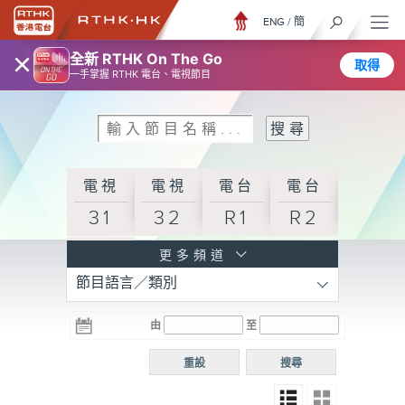
ENG
/
簡
×
全新 RTHK On The Go
取得
一手掌握 RTHK 電台、電視節目
電視
電視
電台
電台
31
32
R1
R2
電台
更多頻道
節目語言／類別
R3
電台
電台
電台
由
至
普通
R4
R5
話台
重設
搜尋