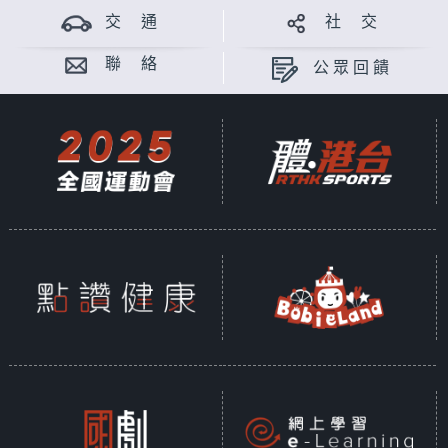
交 通
社 交
聯 絡
公眾回饋