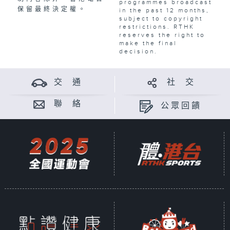
programmes broadcast
保留最終決定權。
in the past 12 months,
subject to copyright
restrictions. RTHK
reserves the right to
make the final
decision.
交 通
社 交
聯 絡
公眾回饋