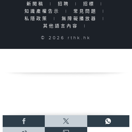
新聞稿
|
招聘
|
招標
|
知識產權告示
|
常見問題
|
私隱政策
|
無障礙播放器
|
其他語言內容
|
© 2026 rthk.hk