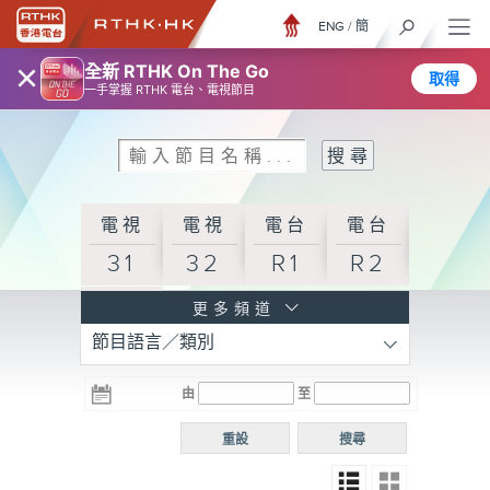
ENG
/
簡
×
全新 RTHK On The Go
取得
一手掌握 RTHK 電台、電視節目
電視
電視
電台
電台
31
32
R1
R2
電台
更多頻道
節目語言／類別
R3
電台
電台
電台
由
至
普通
R4
R5
話台
重設
搜尋