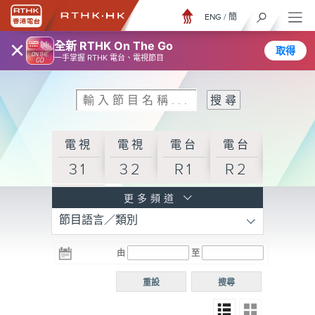
ENG
/
簡
×
全新 RTHK On The Go
取得
一手掌握 RTHK 電台、電視節目
電視
電視
電台
電台
31
32
R1
R2
電台
更多頻道
節目語言／類別
R3
電台
電台
電台
由
至
普通
R4
R5
話台
重設
搜尋