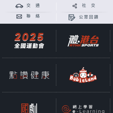
交 通
社 交
聯 絡
公眾回饋