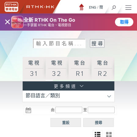
ENG
/
簡
×
全新 RTHK On The Go
取得
一手掌握 RTHK 電台、電視節目
電視
電視
電台
電台
31
32
R1
R2
電台
更多頻道
節目語言／類別
R3
電台
電台
電台
由
至
普通
R4
R5
話台
重設
搜尋