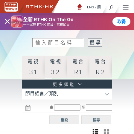
ENG
/
簡
×
全新 RTHK On The Go
取得
一手掌握 RTHK 電台、電視節目
電視
電視
電台
電台
31
32
R1
R2
電台
更多頻道
節目語言／類別
R3
電台
電台
電台
由
至
普通
R4
R5
話台
重設
搜尋