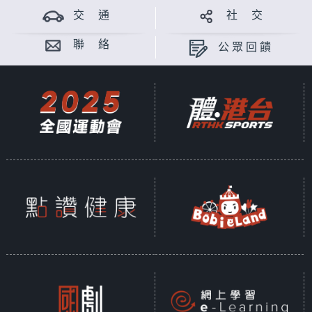
交 通
社 交
聯 絡
公眾回饋