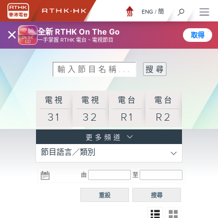
ENG
/
簡
×
全新 RTHK On The Go
取得
一手掌握 RTHK 電台、電視節目
電視
電視
電台
電台
31
32
R1
R2
電台
更多頻道
節目語言／類別
R3
電台
電台
電台
由
至
普通
R4
R5
話台
重設
搜尋