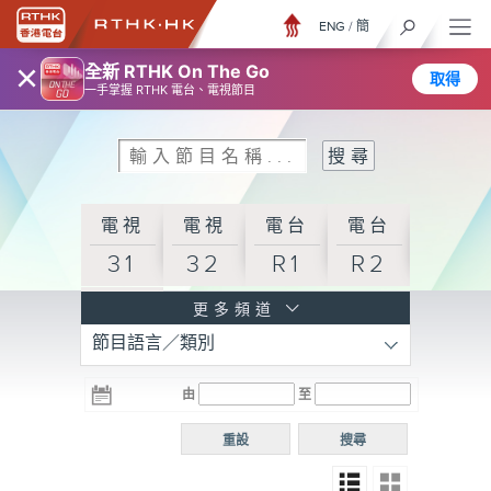
ENG
/
簡
×
全新 RTHK On The Go
取得
一手掌握 RTHK 電台、電視節目
電視
電視
電台
電台
31
32
R1
R2
電台
更多頻道
節目語言／類別
R3
電台
電台
電台
由
至
普通
R4
R5
話台
重設
搜尋