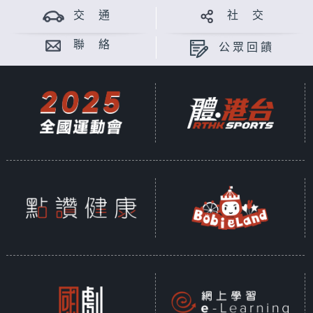
交 通
社 交
聯 絡
公眾回饋