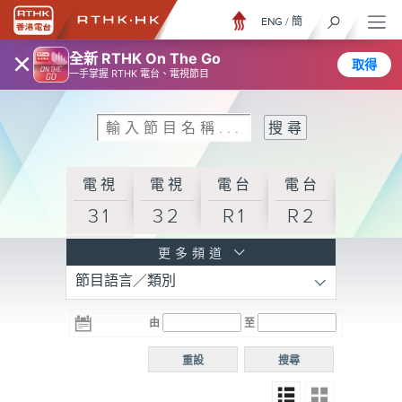
ENG
/
簡
×
全新 RTHK On The Go
取得
一手掌握 RTHK 電台、電視節目
電視
電視
電台
電台
31
32
R1
R2
電台
更多頻道
節目語言／類別
R3
電台
電台
電台
由
至
普通
R4
R5
話台
重設
搜尋