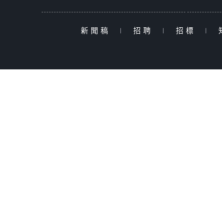
新聞稿
|
招聘
|
招標
|