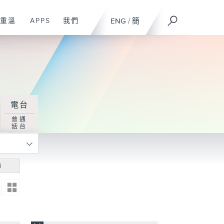
重溫
APPS
我們
ENG
/
簡
電台
普通
話台
尋