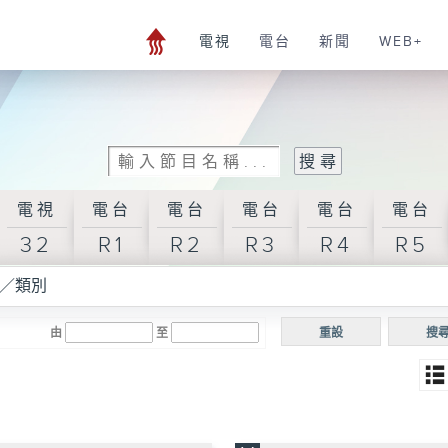
電視
電台
新聞
WEB+
電視
電台
電台
電台
電台
電台
32
R1
R2
R3
R4
R5
／類別
由
至
重設
搜