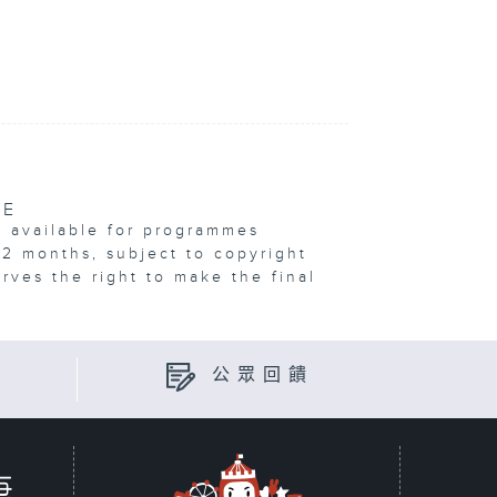
VE
e available for programmes
12 months, subject to copyright
erves the right to make the final
公眾回饋