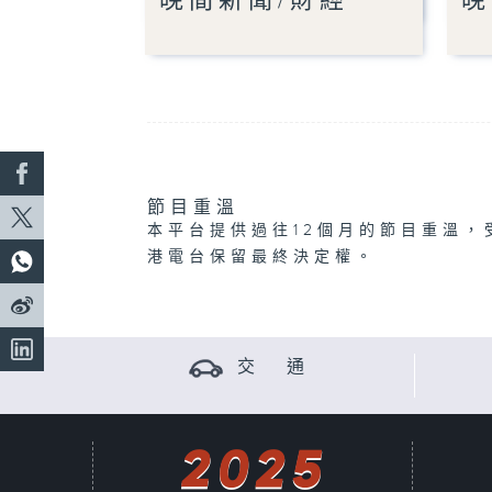
晚間新聞/財經
晚
節目重溫
本平台提供過往12個月的節目重溫，
港電台保留最終決定權。
交 通