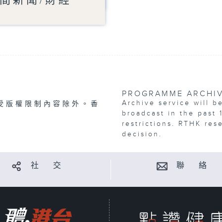
間新聞/財經
PROGRAMME ARCHI
Archive service will b
受版權限制內容除外。香
broadcast in the past 
restrictions. RTHK res
decision.
社 交
聯 絡