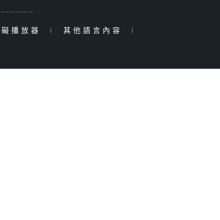
障礙播放器
|
其他語言內容
|