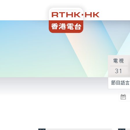
電視
31
節目語言