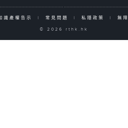
知識產權告示
|
常見問題
|
私隱政策
|
無
© 2026 rthk.hk