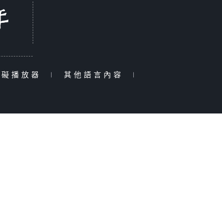
障礙播放器
|
其他語言內容
|