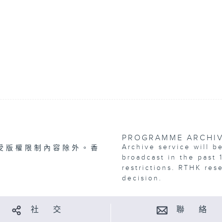
PROGRAMME ARCHI
Archive service will b
受版權限制內容除外。香
broadcast in the past 
restrictions. RTHK res
decision.
社 交
聯 絡