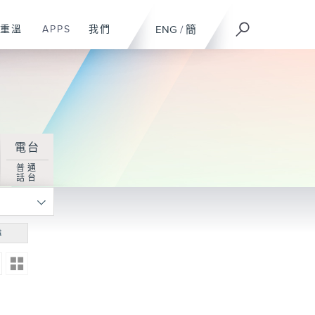
重溫
APPS
我們
ENG
/
簡
電台
普通
話台
尋