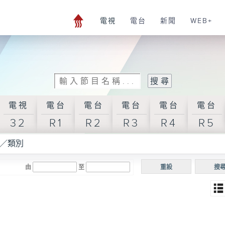
電視
電台
新聞
WEB+
電視
電台
電台
電台
電台
電台
32
R1
R2
R3
R4
R5
／類別
由
至
重設
搜