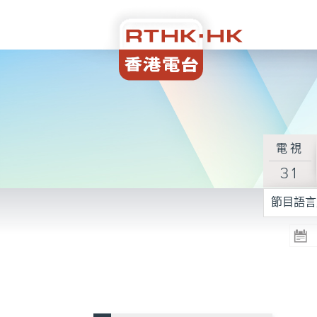
電視
31
節目語言