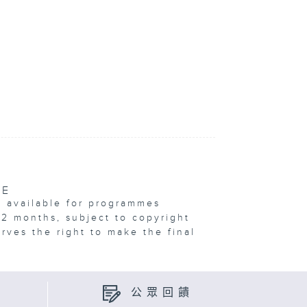
VE
e available for programmes
12 months, subject to copyright
erves the right to make the final
公眾回饋