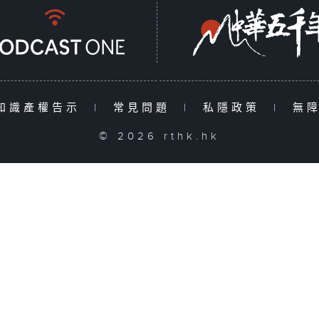
知識產權告示
|
常見問題
|
私隱政策
|
無
© 2026 rthk.hk