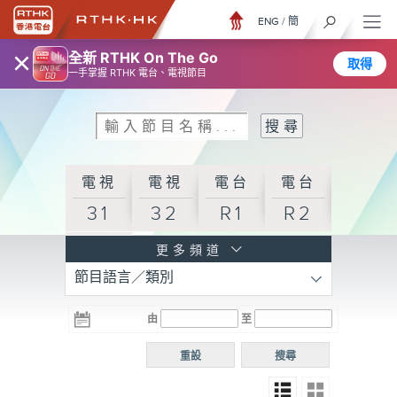
ENG
/
簡
×
全新 RTHK On The Go
取得
一手掌握 RTHK 電台、電視節目
電視
電視
電台
電台
31
32
R1
R2
電台
更多頻道
節目語言／類別
R3
電台
電台
電台
由
至
普通
R4
R5
話台
重設
搜尋