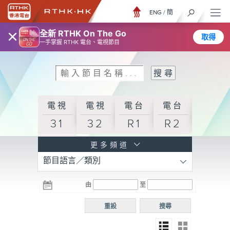
ENG
/
簡
×
全新 RTHK On The Go
取得
一手掌握 RTHK 電台、電視節目
電視
電視
電台
電台
31
32
R1
R2
電台
更多頻道
節目語言／類別
R3
電台
電台
電台
由
至
普通
R4
R5
話台
重設
搜尋