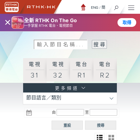
ENG
/
簡
×
全新 RTHK On The Go
取得
一手掌握 RTHK 電台、電視節目
電視
電視
電台
電台
31
32
R1
R2
電台
更多頻道
節目語言／類別
R3
電台
電台
電台
由
至
普通
R4
R5
話台
重設
搜尋