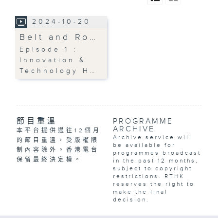
2024-10-20
Belt and Ro…
Episode 1 :
Innovation &
Technology H…
節目重溫
PROGRAMME
ARCHIVE
本平台提供過往12個月
Archive service will
的節目重溫，受版權限
be available for
制內容除外。香港電台
programmes broadcast
保留最終決定權。
in the past 12 months,
subject to copyright
restrictions. RTHK
reserves the right to
make the final
decision.