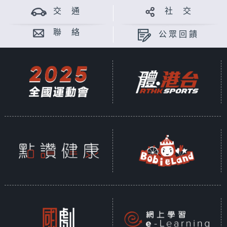
交 通
社 交
聯 絡
公眾回饋