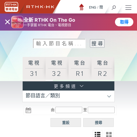
ENG
/
簡
×
全新 RTHK On The Go
取得
一手掌握 RTHK 電台、電視節目
電視
電視
電台
電台
31
32
R1
R2
電台
更多頻道
節目語言／類別
R3
電台
電台
電台
由
至
普通
R4
R5
話台
重設
搜尋