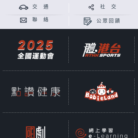
交 通
社 交
聯 絡
公眾回饋