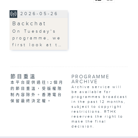
2026-05-26
Backchat
On Tuesday's
programme, we
first look at t…
節目重溫
PROGRAMME
ARCHIVE
本平台提供過往12個月
Archive service will
的節目重溫，受版權限
be available for
制內容除外。香港電台
programmes broadcast
保留最終決定權。
in the past 12 months,
subject to copyright
restrictions. RTHK
reserves the right to
make the final
decision.