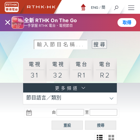
ENG
/
簡
×
全新 RTHK On The Go
取得
一手掌握 RTHK 電台、電視節目
電視
電視
電台
電台
31
32
R1
R2
電台
更多頻道
節目語言／類別
R3
電台
電台
電台
由
至
普通
R4
R5
話台
重設
搜尋