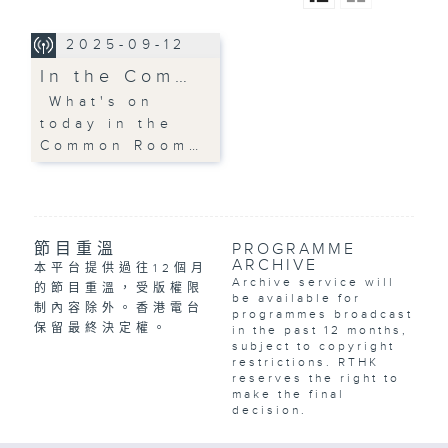
2025-09-12
In the Com…
What's on
today in the
Common Room…
節目重溫
PROGRAMME
ARCHIVE
本平台提供過往12個月
Archive service will
的節目重溫，受版權限
be available for
制內容除外。香港電台
programmes broadcast
保留最終決定權。
in the past 12 months,
subject to copyright
restrictions. RTHK
reserves the right to
make the final
decision.