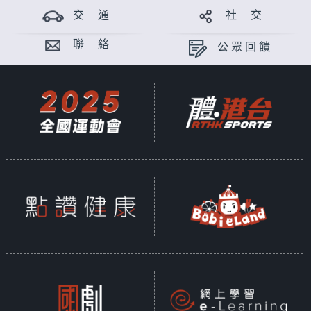
交 通
社 交
聯 絡
公眾回饋