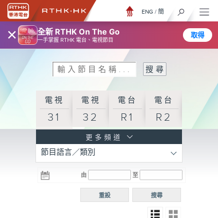
ENG
/
簡
×
全新 RTHK On The Go
取得
一手掌握 RTHK 電台、電視節目
電視
電視
電台
電台
31
32
R1
R2
電台
更多頻道
節目語言／類別
R3
電台
電台
電台
由
至
普通
R4
R5
話台
重設
搜尋