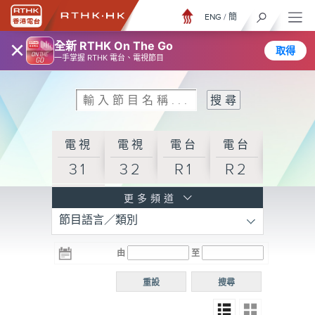
ENG
/
簡
×
全新 RTHK On The Go
取得
一手掌握 RTHK 電台、電視節目
電視
電視
電台
電台
31
32
R1
R2
電台
更多頻道
節目語言／類別
R3
電台
電台
電台
由
至
普通
R4
R5
話台
重設
搜尋