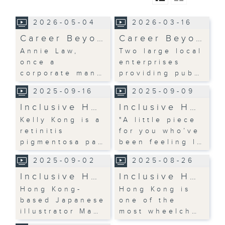
2026-05-04
2026-03-16
Career Beyo…
Career Beyo…
Annie Law,
Two large local
once a
enterprises
corporate man…
providing pub…
2025-09-16
2025-09-09
Inclusive H…
Inclusive H…
Kelly Kong is a
"A little piece
retinitis
for you who’ve
pigmentosa pa…
been feeling l…
2025-09-02
2025-08-26
Inclusive H…
Inclusive H…
Hong Kong-
Hong Kong is
based Japanese
one of the
illustrator Ma…
most wheelch…