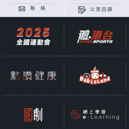
聯 絡
公眾回饋