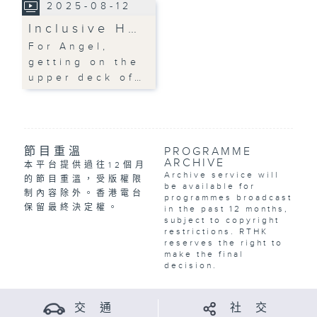
2025-08-12
Inclusive H…
For Angel,
getting on the
upper deck of…
節目重溫
PROGRAMME
ARCHIVE
本平台提供過往12個月
Archive service will
的節目重溫，受版權限
be available for
制內容除外。香港電台
programmes broadcast
保留最終決定權。
in the past 12 months,
subject to copyright
restrictions. RTHK
reserves the right to
make the final
decision.
交 通
社 交