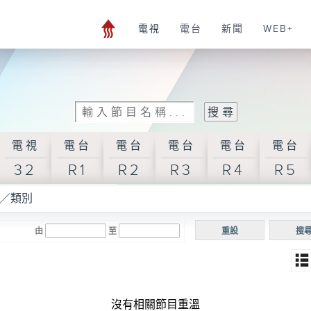
電視
電台
新聞
WEB+
電視
電台
電台
電台
電台
電台
32
R1
R2
R3
R4
R5
／類別
由
至
重設
搜
沒有相關節目重溫