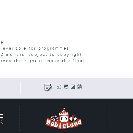
VE
e available for programmes
12 months, subject to copyright
erves the right to make the final
公眾回饋