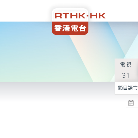
電視
31
節目語言