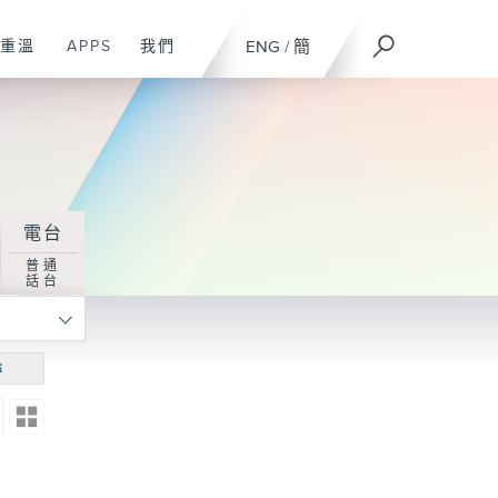
重溫
APPS
我們
ENG
/
簡
電台
普通
話台
尋