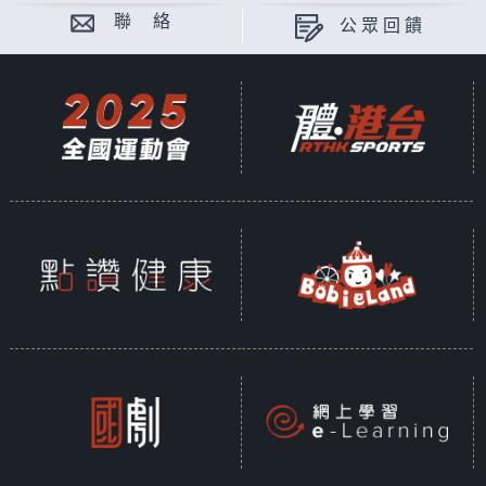
聯 絡
公眾回饋