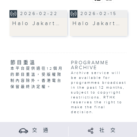
2026-02-22
2026-02-15
Halo Jakart…
Halo Jakart…
節目重溫
PROGRAMME
ARCHIVE
本平台提供過往12個月
Archive service will
的節目重溫，受版權限
be available for
制內容除外。香港電台
programmes broadcast
保留最終決定權。
in the past 12 months,
subject to copyright
restrictions. RTHK
reserves the right to
make the final
decision.
交 通
社 交