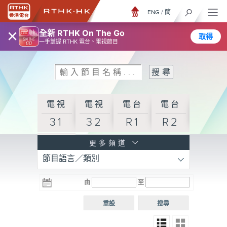
ENG
/
簡
×
全新 RTHK On The Go
取得
一手掌握 RTHK 電台、電視節目
電視
電視
電台
電台
31
32
R1
R2
電台
更多頻道
節目語言／類別
R3
電台
電台
電台
由
至
普通
R4
R5
話台
重設
搜尋