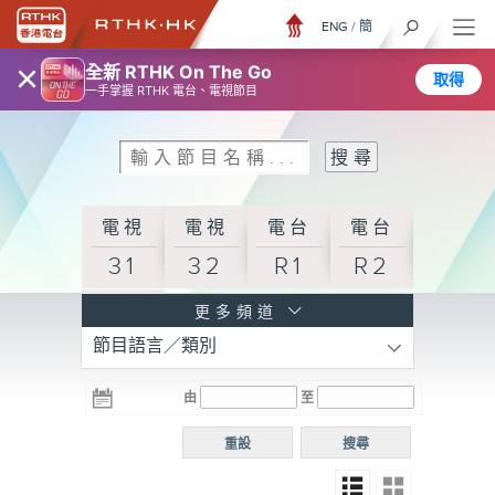
ENG
/
簡
×
全新 RTHK On The Go
取得
一手掌握 RTHK 電台、電視節目
電視
電視
電台
電台
31
32
R1
R2
電台
更多頻道
節目語言／類別
R3
電台
電台
電台
由
至
普通
R4
R5
話台
重設
搜尋