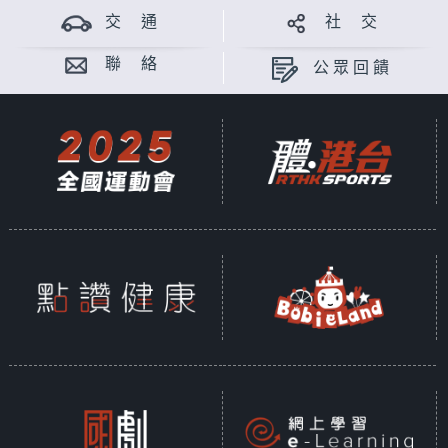
交 通
社 交
聯 絡
公眾回饋