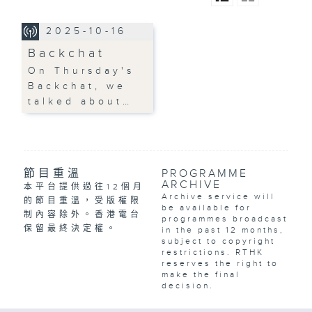
2025-10-16
Backchat
On Thursday's
Backchat, we
talked about…
節目重溫
PROGRAMME
ARCHIVE
本平台提供過往12個月
Archive service will
的節目重溫，受版權限
be available for
制內容除外。香港電台
programmes broadcast
保留最終決定權。
in the past 12 months,
subject to copyright
restrictions. RTHK
reserves the right to
make the final
decision.