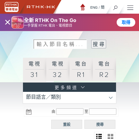
ENG
/
簡
×
全新 RTHK On The Go
取得
一手掌握 RTHK 電台、電視節目
電視
電視
電台
電台
31
32
R1
R2
電台
更多頻道
節目語言／類別
R3
電台
電台
電台
由
至
普通
R4
R5
話台
重設
搜尋