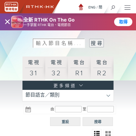
ENG
/
簡
×
全新 RTHK On The Go
取得
一手掌握 RTHK 電台、電視節目
電視
電視
電台
電台
31
32
R1
R2
電台
更多頻道
節目語言／類別
R3
電台
電台
電台
由
至
普通
R4
R5
話台
重設
搜尋