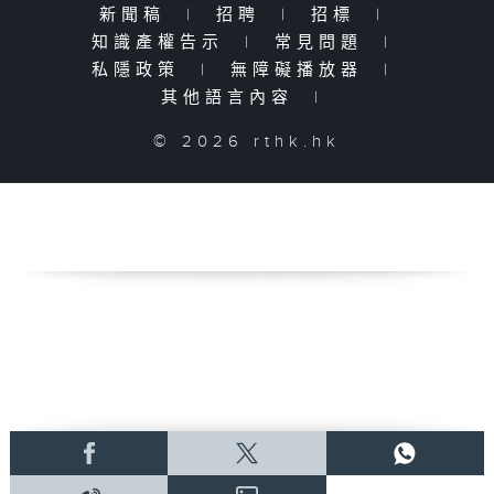
新聞稿
|
招聘
|
招標
|
知識產權告示
|
常見問題
|
私隱政策
|
無障礙播放器
|
其他語言內容
|
© 2026 rthk.hk