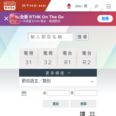
ENG
/
簡
×
全新 RTHK On The Go
取得
一手掌握 RTHK 電台、電視節目
電視
電視
電台
電台
31
32
R1
R2
電台
更多頻道
節目語言／類別
R3
電台
電台
電台
由
至
普通
R4
R5
話台
重設
搜尋