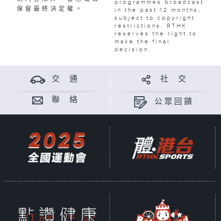
programmes broadcast
保留最終決定權。
in the past 12 months,
subject to copyright
restrictions. RTHK
reserves the right to
make the final
decision.
交 通
社 交
聯 絡
公眾回饋