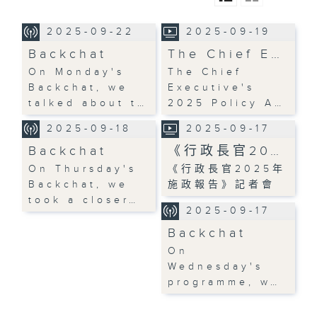
2025-09-22
2025-09-19
Backchat
The Chief E…
On Monday's
The Chief
Backchat, we
Executive's
talked about t…
2025 Policy A…
2025-09-18
2025-09-17
Backchat
《行政長官20…
On Thursday's
《行政長官2025年
Backchat, we
施政報告》記者會
took a closer…
2025-09-17
Backchat
On
Wednesday's
programme, w…