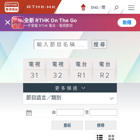
ENG
/
簡
×
全新 RTHK On The Go
取得
一手掌握 RTHK 電台、電視節目
電視
電視
電台
電台
31
32
R1
R2
電台
更多頻道
節目語言／類別
R3
電台
電台
電台
由
至
普通
R4
R5
話台
重設
搜尋