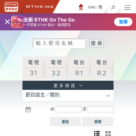
ENG
/
簡
×
全新 RTHK On The Go
取得
一手掌握 RTHK 電台、電視節目
電視
電視
電台
電台
31
32
R1
R2
電台
更多頻道
節目語言／類別
R3
電台
電台
電台
由
至
普通
R4
R5
話台
重設
搜尋