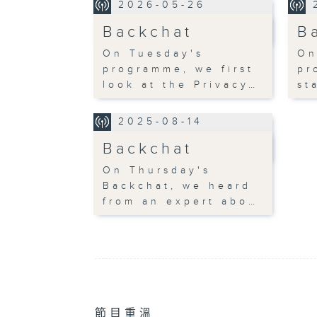
2026-05-26
Backchat
B
On Tuesday's
On
programme, we first
pr
look at the Privacy…
st
2025-08-14
Backchat
On Thursday's
Backchat, we heard
from an expert abo…
節目重溫