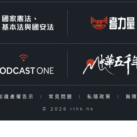
知識產權告示
|
常見問題
|
私隱政策
|
無
© 2026 rthk.hk