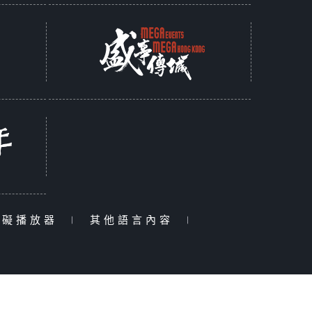
障礙播放器
|
其他語言內容
|