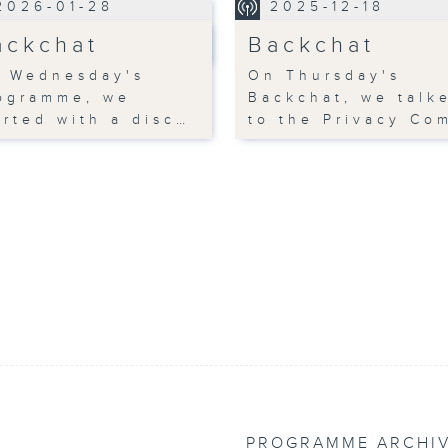
2026-01-28
2025-12-18
ackchat
Backchat
 Wednesday's
On Thursday's
ogramme, we
Backchat, we talk
arted with a disc…
to the Privacy Co
PROGRAMME ARCHI