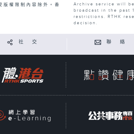
Archive service will b
受版權限制內容除外。香
broadcast in the past 
restrictions. RTHK res
decision.
社 交
聯 絡