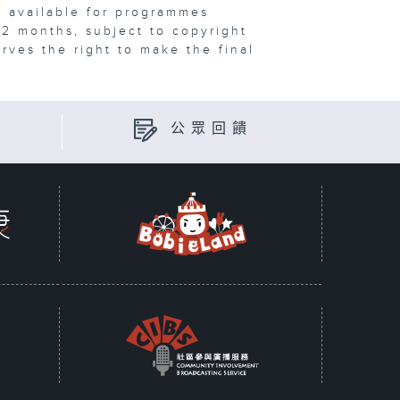
e available for programmes
12 months, subject to copyright
erves the right to make the final
公眾回饋