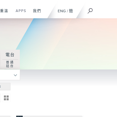
重溫
APPS
我們
ENG
/
簡
電台
普通
話台
尋