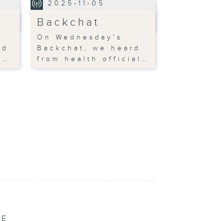
2025-11-05
Backchat
On Wednesday's
ed
Backchat, we heard
m…
from health official…
VE