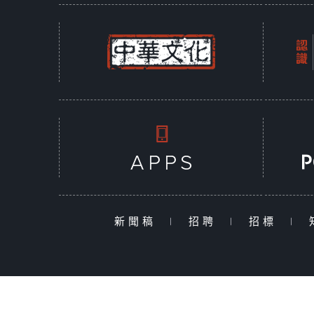
新聞稿
|
招聘
|
招標
|