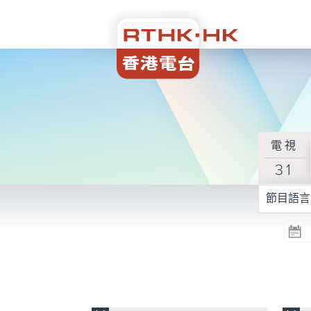
電視
31
節目語言