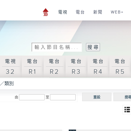
電視
電台
新聞
WEB+
電視
電台
電台
電台
電台
電台
32
R1
R2
R3
R4
R5
／類別
由
至
重設
搜