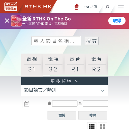
ENG
/
簡
×
全新 RTHK On The Go
取得
一手掌握 RTHK 電台、電視節目
電視
電視
電台
電台
31
32
R1
R2
電台
更多頻道
節目語言／類別
R3
電台
電台
電台
由
至
普通
R4
R5
話台
重設
搜尋