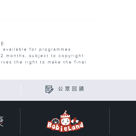
VE
e available for programmes
12 months, subject to copyright
erves the right to make the final
公眾回饋