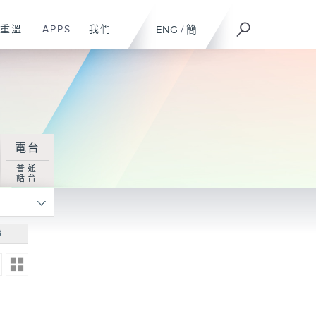
重溫
APPS
我們
ENG
/
簡
電台
普通
話台
尋