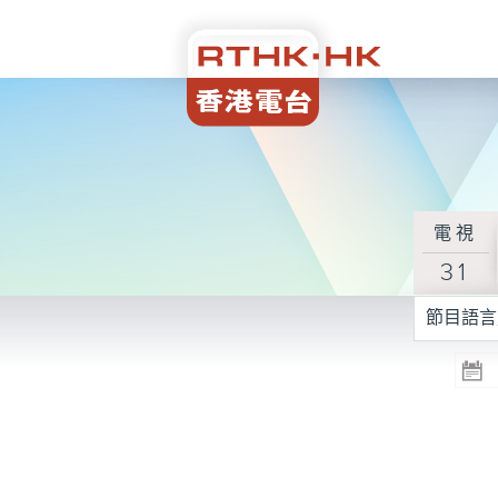
電視
31
節目語言