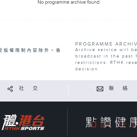
No programme archive found
PROGRAMME ARCHI
Archive service will b
受版權限制內容除外。香
broadcast in the past 
restrictions. RTHK res
decision.
社 交
聯 絡