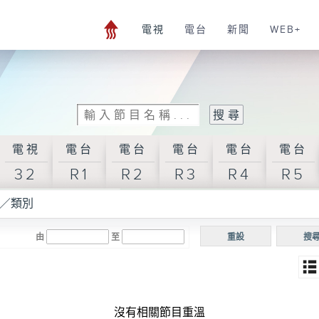
電視
電台
新聞
WEB+
電視
電台
電台
電台
電台
電台
32
R1
R2
R3
R4
R5
／類別
由
至
重設
搜
沒有相關節目重溫