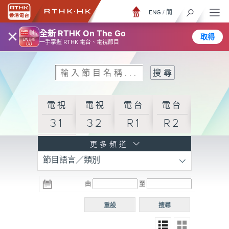
ENG
/
簡
×
全新 RTHK On The Go
取得
一手掌握 RTHK 電台、電視節目
電視
電視
電台
電台
31
32
R1
R2
電台
更多頻道
節目語言／類別
R3
電台
電台
電台
由
至
普通
R4
R5
話台
重設
搜尋