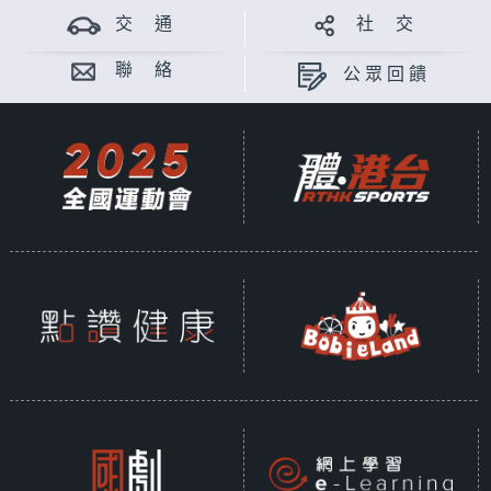
交 通
社 交
聯 絡
公眾回饋