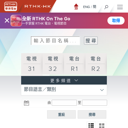
ENG
/
簡
×
全新 RTHK On The Go
取得
一手掌握 RTHK 電台、電視節目
電視
電視
電台
電台
31
32
R1
R2
電台
更多頻道
節目語言／類別
R3
電台
電台
電台
由
至
普通
R4
R5
話台
重設
搜尋