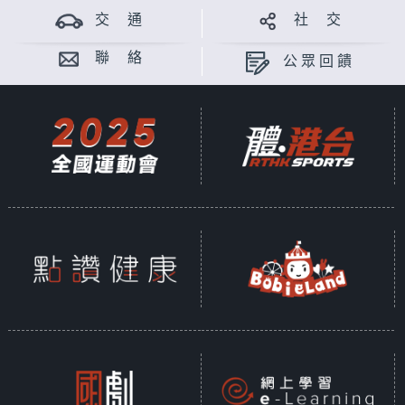
交 通
社 交
聯 絡
公眾回饋