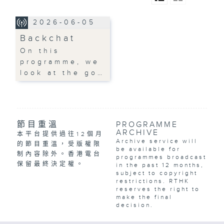
2026-06-05
Backchat
On this
programme, we
look at the go…
節目重溫
PROGRAMME
ARCHIVE
本平台提供過往12個月
Archive service will
的節目重溫，受版權限
be available for
制內容除外。香港電台
programmes broadcast
保留最終決定權。
in the past 12 months,
subject to copyright
restrictions. RTHK
reserves the right to
make the final
decision.