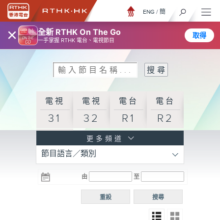
ENG
/
簡
×
全新 RTHK On The Go
取得
一手掌握 RTHK 電台、電視節目
電視
電視
電台
電台
31
32
R1
R2
電台
更多頻道
節目語言／類別
R3
電台
電台
電台
由
至
普通
R4
R5
話台
重設
搜尋