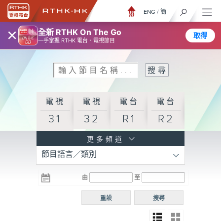
ENG
/
簡
×
全新 RTHK On The Go
取得
一手掌握 RTHK 電台、電視節目
電視
電視
電台
電台
31
32
R1
R2
電台
更多頻道
節目語言／類別
R3
電台
電台
電台
由
至
普通
R4
R5
話台
重設
搜尋